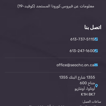
معلومات عن فيروس كورونا المستجد (كوفيد-19)
اتصل بنا
613-737-5115
613-247-1600
office@seochc.on.ca
1355 شارع البنك 1355
جناح 600
أوتاوا، أونتاريو
K1H 8K7
ساعات العمل: