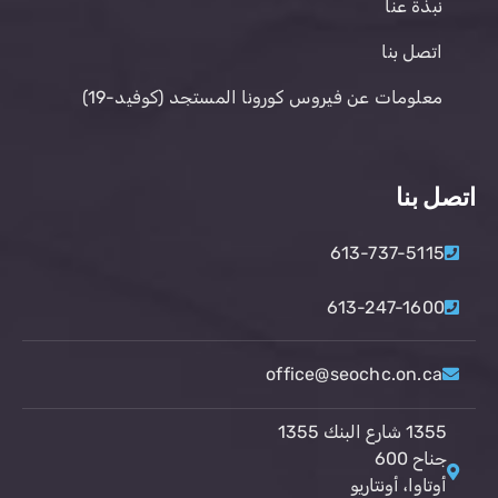
نبذة عنا
اتصل بنا
معلومات عن فيروس كورونا المستجد (كوفيد-19)
اتصل بنا
613-737-5115
613-247-1600
office@seochc.on.ca
1355 شارع البنك 1355
جناح 600
أوتاوا، أونتاريو