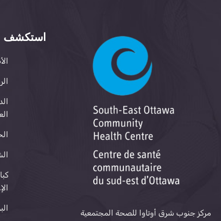
استكشف
الأ
الر
الد
الع
الخ
الش
كبا
الإ
الب
مركز جنوب شرق أوتاوا للصحة المجتمعية