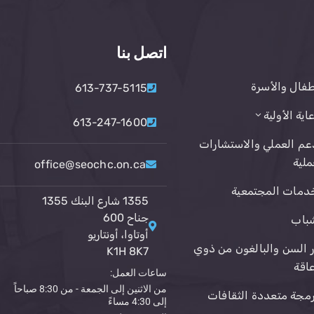
اتصل بنا
طفال والأسرة
613-737-5115
عاية الأولية
613-247-1600
عم العملي والاستشارات
ملية
office@seochc.on.ca
دمات المجتمعية
1355 شارع البنك 1355
جناح 600
باب
أوتاوا، أونتاريو
ر السن والبالغون من ذوي
K1H 8K7
عاقة
ساعات العمل:
من الاثنين إلى الجمعة - من 8:30 صباحاً
رمجة متعددة الثقافات
إلى 4:30 مساءً