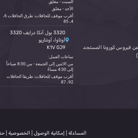
السبت - مغلق
الأحد - مغلق
أقرب موقف للحافلات: طرق الحافلات 6،
4، 85
3320 بول أنكا درايف 3320
أوتاوا، أونتاريو
ن فيروس كورونا المستجد
K1V 0J9
ساعات العمل:
من الاثنين إلى الجمعة - من 8:30 صباحاً
إلى 4:30 مساءً
أقرب موقف للحافلات: طريقا الحافلات
92، 87
المساءلة
|
إمكانية الوصول
|
الخصوصية
|
حق