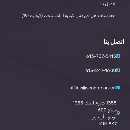
اتصل بنا
معلومات عن فيروس كورونا المستجد (كوفيد-19)
اتصل بنا
613-737-5115
613-247-1600
office@seochc.on.ca
1355 شارع البنك 1355
جناح 600
أوتاوا، أونتاريو
K1H 8K7