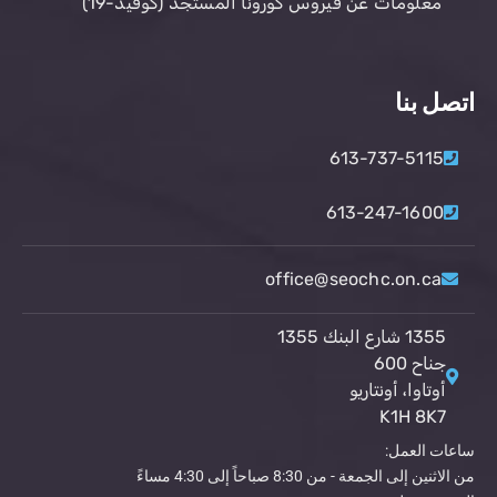
معلومات عن فيروس كورونا المستجد (كوفيد-19)
اتصل بنا
613-737-5115
613-247-1600
office@seochc.on.ca
1355 شارع البنك 1355
جناح 600
أوتاوا، أونتاريو
K1H 8K7
ساعات العمل:
من الاثنين إلى الجمعة - من 8:30 صباحاً إلى 4:30 مساءً