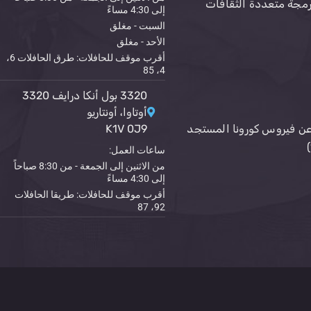
رمجة متعددة الثقافات
إلى 4:30 مساءً
السبت - مغلق
الأحد - مغلق
أقرب موقف للحافلات: طرق الحافلات 6،
4، 85
3320 بول أنكا درايف 3320
أوتاوا، أونتاريو
ن فيروس كورونا المستجد
K1V 0J9
ساعات العمل:
من الاثنين إلى الجمعة - من 8:30 صباحاً
إلى 4:30 مساءً
أقرب موقف للحافلات: طريقا الحافلات
92، 87