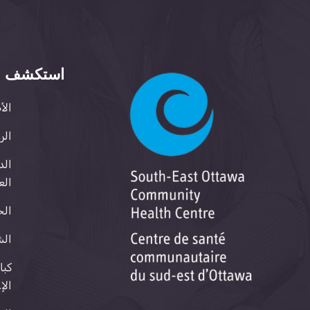
استكشف
الأ
الر
الد
الع
الخ
الش
كبا
الإ