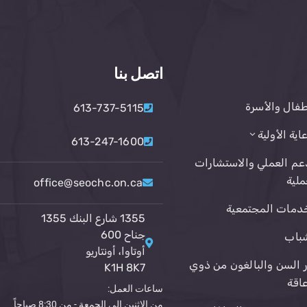
اتصل بنا
طفال والأسرة
613-737-5115
عاية الأولية
613-247-1600
عم العملي والاستشارات
ملية
office@seochc.on.ca
دمات المجتمعية
1355 شارع البنك 1355
جناح 600
باب
أوتاوا، أونتاريو
ر السن والبالغون من ذوي
K1H 8K7
عاقة
ساعات العمل:
من الاثنين إلى الجمعة - من 8:30 صباحاً