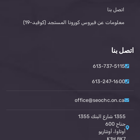
اتصل بنا
معلومات عن فيروس كورونا المستجد (كوفيد-19)
اتصل بنا
613-737-5115
613-247-1600
office@seochc.on.ca
1355 شارع البنك 1355
جناح 600
أوتاوا، أونتاريو
K1H 8K7