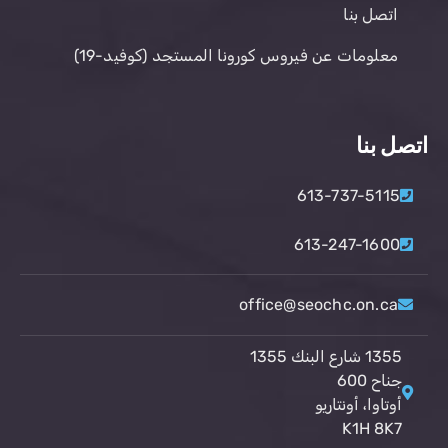
اتصل بنا
معلومات عن فيروس كورونا المستجد (كوفيد-19)
اتصل بنا
613-737-5115
613-247-1600
office@seochc.on.ca
1355 شارع البنك 1355
جناح 600
أوتاوا، أونتاريو
K1H 8K7