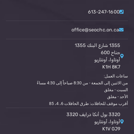
613-247-1600
office@seochc.on.ca
1355 شارع البنك 1355
جناح 600
أوتاوا، أونتاريو
K1H 8K7
ساعات العمل:
من الاثنين إلى الجمعة - من 8:30 صباحاً إلى 4:30 مساءً
السبت - مغلق
الأحد - مغلق
أقرب موقف للحافلات: طرق الحافلات 6، 4، 85
3320 بول أنكا درايف 3320
أوتاوا، أونتاريو
K1V 0J9