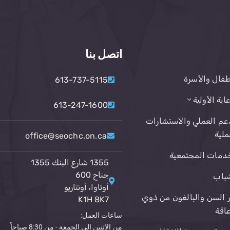
اتصل بنا
طفال والأسرة
613-737-5115
عاية الأولية
613-247-1600
عم العملي والاستشارات
ملية
office@seochc.on.ca
دمات المجتمعية
1355 شارع البنك 1355
جناح 600
باب
أوتاوا، أونتاريو
ر السن والبالغون من ذوي
K1H 8K7
عاقة
ساعات العمل:
من الاثنين إلى الجمعة - من 8:30 صباحاً