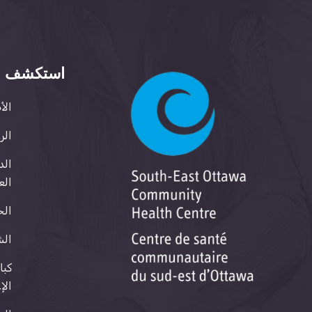
استكشف
الأ
الر
الد
الع
الخ
الش
كبا
الإ