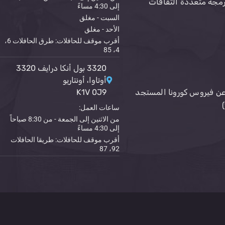
رمجة متعددة الثقافات
إلى 4:30 مساءً
السبت - مغلق
الأحد - مغلق
أقرب موقف للحافلات: طرق الحافلات 6،
4، 85
3320 بول أنكا درايف 3320
أوتاوا، أونتاريو
ن فيروس كورونا المستجد
K1V 0J9
ساعات العمل:
من الاثنين إلى الجمعة - من 8:30 صباحاً
إلى 4:30 مساءً
أقرب موقف للحافلات: طريقا الحافلات
92، 87