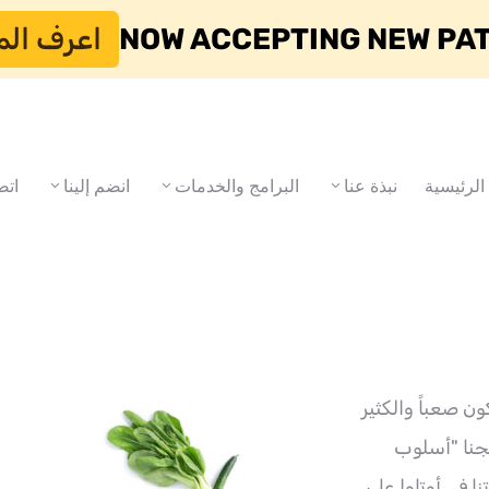
NOW ACCEPTING NEW PA
اعرف الم
الرئيسية
نبذة عنا
البرامج والخدمات
انضم إلينا
اتص
ن صعباً والكثير
مجنا "أسلوب
في أوتاوا على