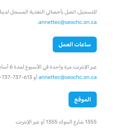
للتسجيل، اتصل بأخصائي التغذية المسجل لدينا على الرقم (613) 737-195
.
annettec@seochc.on.ca
ساعات العمل
عبر الإنترنت مرة واحدة في الأسبوع لمدة 6 أسابيع. اتصل بنا للحصول على التفاصيل.
annettec@seochc.on.ca
أو 613-737-737-7195 تحويلة 2339
الموقع
1355 شارع البنوك 1355 أو عبر الإنترنت