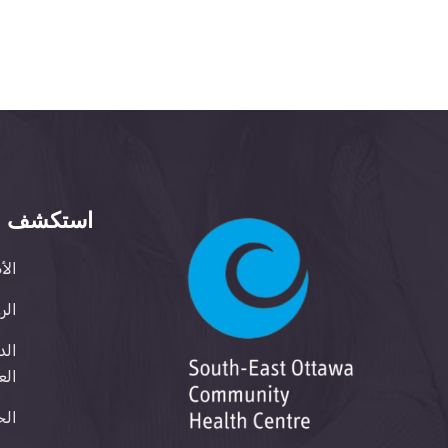
استكشف
الأ
الر
الد
الع
الخ