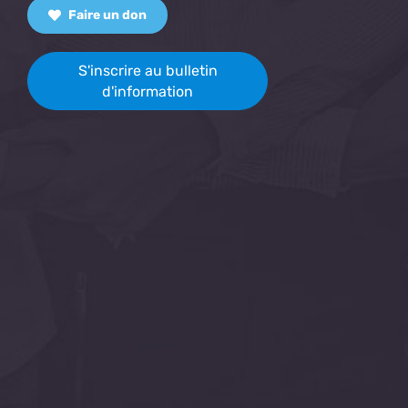
Faire un don
S'inscrire au bulletin
d'information