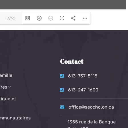
i(1/16)
Contact
amille
613-737-5115
ires
613-247-1600
tique et
office@seochc.on.ca
ommunautaires
1355 rue de la Banque