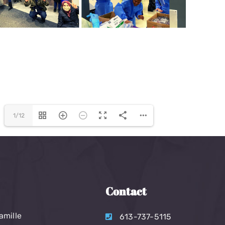
1/12
Contact
amille
613-737-5115