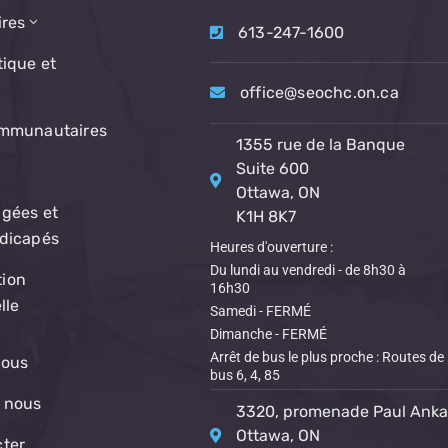
ires
613-247-1600
tique et
office@seochc.on.ca
ommunautaires
1355 rue de la Banque
Suite 600
Ottawa, ON
gées et
K1H 8K7
ndicapés
Heures d'ouverture :
Du lundi au vendredi - de 8h30 à
ion
16h30
lle
Samedi - FERMÉ
Dimanche - FERMÉ
Arrêt de bus le plus proche : Routes de
nous
bus 6, 4, 85
 nous
3320, promenade Paul Anka
Ottawa, ON
cter