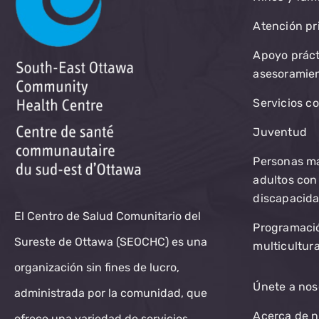
Atención pr
Apoyo práct
asesoramie
Servicios c
Juventud
Personas m
adultos con
discapacid
El Centro de Salud Comunitario del
Programaci
Sureste de Ottawa (SEOCHC) es una
multicultura
organización sin fines de lucro,
Únete a nos
administrada por la comunidad, que
Acerca de n
ofrece una variedad de servicios