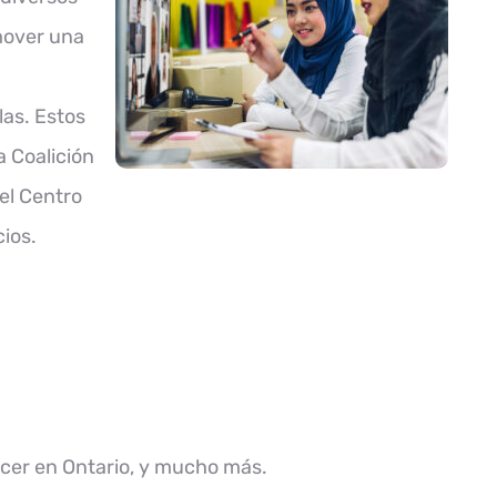
omover una
as. Estos
a Coalición
el Centro
cios.
ncer en Ontario, y mucho más.