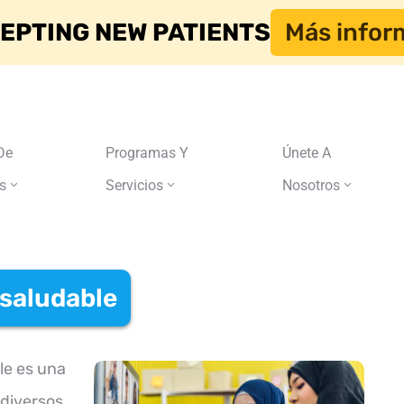
EPTING NEW PATIENTS
Más infor
De
Programas Y
Únete A
s
Servicios
Nosotros
 saludable
le es una
 diversos