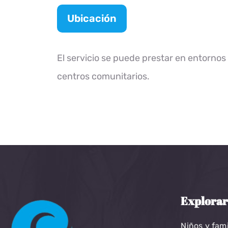
Ubicación
El servicio se puede prestar en entornos
centros comunitarios.
Explora
Niños y fami