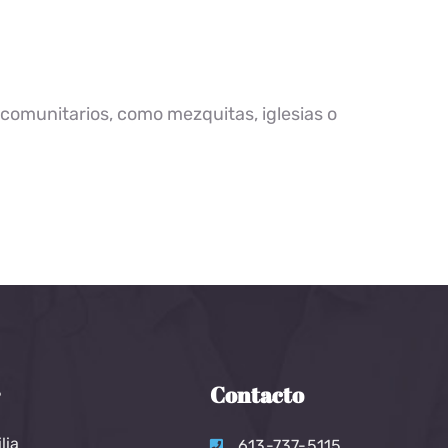
 comunitarios, como mezquitas, iglesias o
r
Contacto
lia
613-737-5115