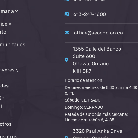
imaria
613-247-1600
ico y
nto
office@seochc.on.ca
omunitarios
1355 Calle del Banco
Suite 600
Ottawa, Ontario
ayores y
K1H 8K7
Horario de atención:
ades
De lunes a viernes, de 8:30 a. m. a 4:30
p. m.
ón
Sábado: CERRADO
l
Domingo: CERRADO
Parada de autobús más cercana:
Líneas de autobús 6, 4, 85
otros
3320 Paul Anka Drive
osotros