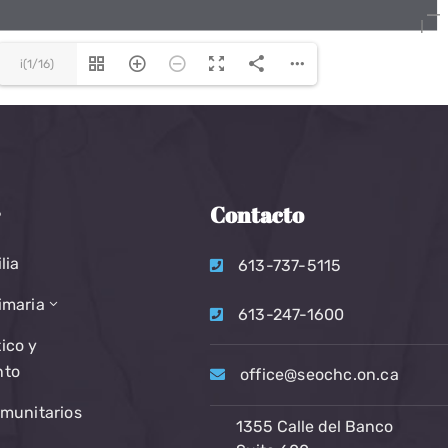
i(1/16)
r
Contacto
lia
613-737-5115
imaria
613-247-1600
ico y
nto
office@seochc.on.ca
omunitarios
1355 Calle del Banco