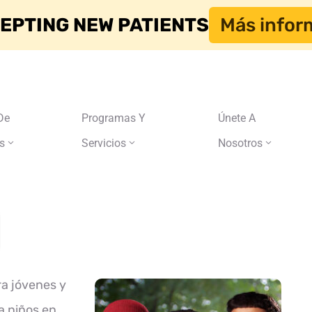
EPTING NEW PATIENTS
Más infor
De
Programas Y
Únete A
s
Servicios
Nosotros
ra jóvenes y
a niños en