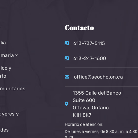
r
Contacto
lia
613-737-5115
imaria
613-247-1600
ico y
nto
office@seochc.on.ca
omunitarios
1355 Calle del Banco
Suite 600
Ottawa, Ontario
ayores y
K1H 8K7
Horario de atención:
ades
De lunes a viernes, de 8:30 a. m. a 4:30
p. m.