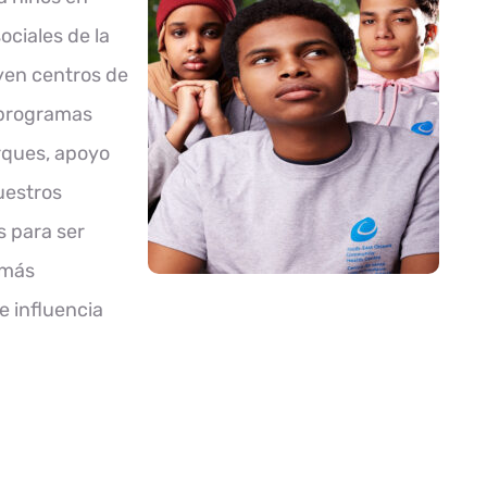
ciales de la
uyen centros de
 programas
rques, apoyo
uestros
 para ser
 más
e influencia