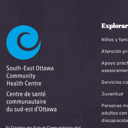
Explora
Niños y fami
Atención pr
Apoyo práct
asesoramie
Servicios c
Juventud
Personas m
adultos con
discapacid
El Centro de Salud Comunitario del