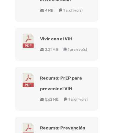
4 MB
1 archivo(s)
Vivir con el VIH
2,21 MB
1 archivo(s)
Recurso: PrEP para
prevenir el VIH
5,62 MB
1 archivo(s)
Recurso: Prevención