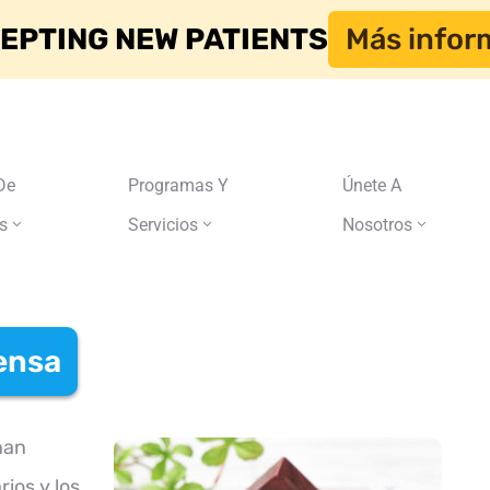
EPTING NEW PATIENTS
Más infor
De
Programas Y
Únete A
s
Servicios
Nosotros
ensa
nan
ios y los