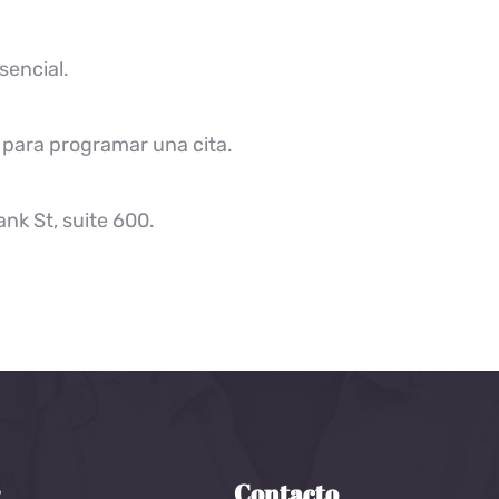
sencial.
 para programar una cita.
nk St, suite 600.
r
Contacto