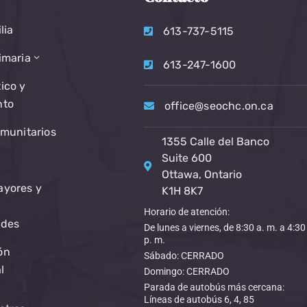
lia
613-737-5115
imaria
613-247-1600
ico y
nto
office@seochc.on.ca
omunitarios
1355 Calle del Banco
Suite 600
Ottawa, Ontario
ayores y
K1H 8K7
Horario de atención:
ades
De lunes a viernes, de 8:30 a. m. a 4:30
p. m.
ón
Sábado: CERRADO
l
Domingo: CERRADO
Parada de autobús más cercana:
Líneas de autobús 6, 4, 85