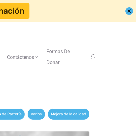
mación
Formas De
Contáctenos
Donar
 de Partería
Varios
Mejora de la calidad